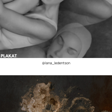
@lana_ledentson