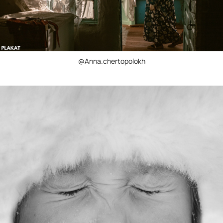
@Anna.chertopolokh